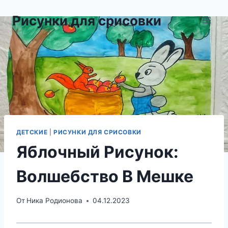
Перейти
Рисунки для срисовки
к
содержимому
ДЕТСКИЕ
|
РИСУНКИ ДЛЯ СРИСОВКИ
Яблочный Рисунок:
Волшебство В Мешке
От
Ника Родионова
04.12.2023