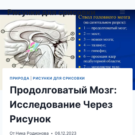
Перейти
Рисунки для срисовки
к
содержимому
ПРИРОДА
|
РИСУНКИ ДЛЯ СРИСОВКИ
Продолговатый Мозг:
Исследование Через
Рисунок
От
Ника Родионова
06.12.2023