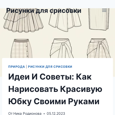
Перейти
Рисунки для срисовки
к
содержимому
ПРИРОДА
|
РИСУНКИ ДЛЯ СРИСОВКИ
Идеи И Советы: Как
Нарисовать Красивую
Юбку Своими Руками
От
Ника Родионова
05.12.2023