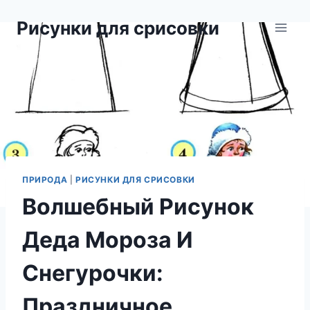
Перейти
Рисунки для срисовки
к
содержимому
ПРИРОДА
|
РИСУНКИ ДЛЯ СРИСОВКИ
Волшебный Рисунок
Деда Мороза И
Снегурочки:
Праздничное