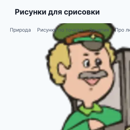
Перейти
Рисунки для срисовки
к
содержимому
Природа
Рисунки по точкам
Занятия
Про л