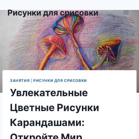
Перейти
Рисунки для срисовки
к
содержимому
ЗАНЯТИЯ
|
РИСУНКИ ДЛЯ СРИСОВКИ
Увлекательные
Цветные Рисунки
Карандашами:
Откройте Мир