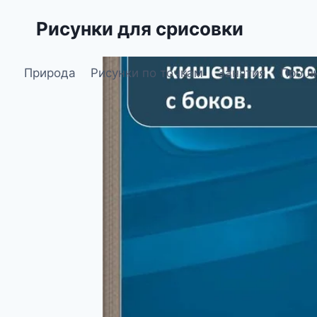
Перейти
Рисунки для срисовки
к
содержимому
Природа
Рисунки по точкам
Занятия
Про л