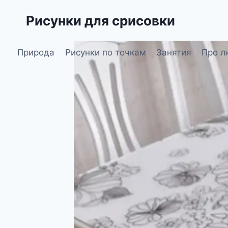
Перейти
Рисунки для срисовки
к
содержимому
Природа
Рисунки по точкам
Занятия
Про л