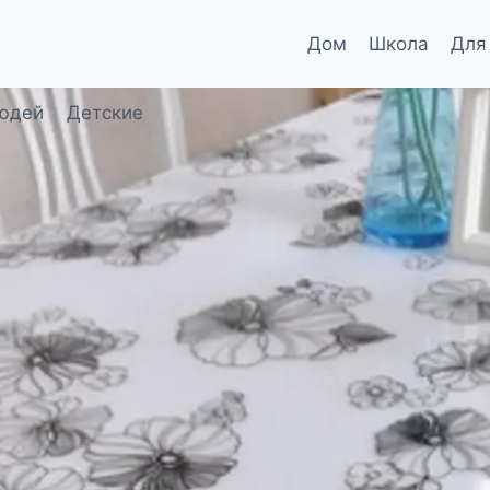
Дом
Школа
Для
юдей
Детские