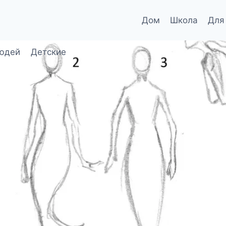
Дом
Школа
Для
юдей
Детские