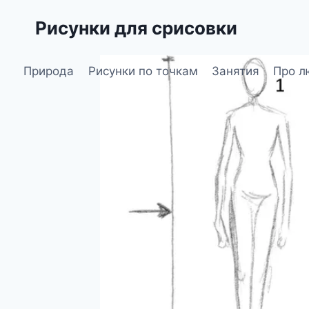
Перейти
Рисунки для срисовки
к
содержимому
Природа
Рисунки по точкам
Занятия
Про л