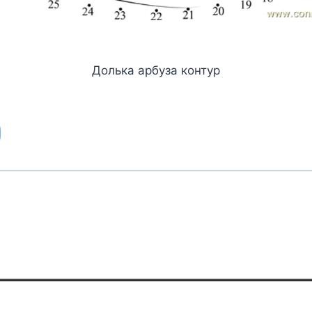
Долька арбуза контур