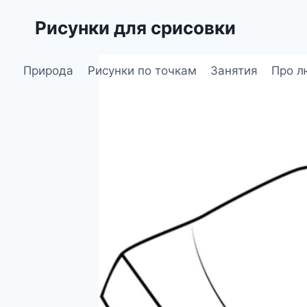
Перейти
Рисунки для срисовки
к
содержимому
Природа
Рисунки по точкам
Занятия
Про л