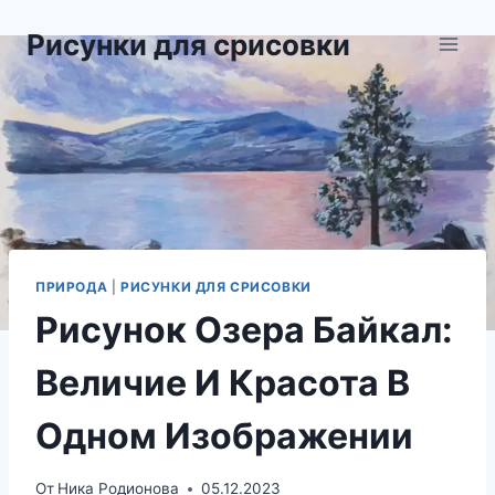
Перейти
Рисунки для срисовки
к
содержимому
ПРИРОДА
|
РИСУНКИ ДЛЯ СРИСОВКИ
Рисунок Озера Байкал:
Величие И Красота В
Одном Изображении
От
Ника Родионова
05.12.2023