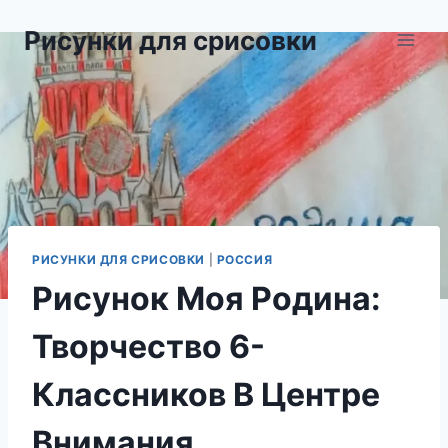
Перейти
Рисунки для срисовки
к
содержимому
РИСУНКИ ДЛЯ СРИСОВКИ
|
РОССИЯ
Рисунок Моя Родина:
Творчество 6-
Классников В Центре
Внимания