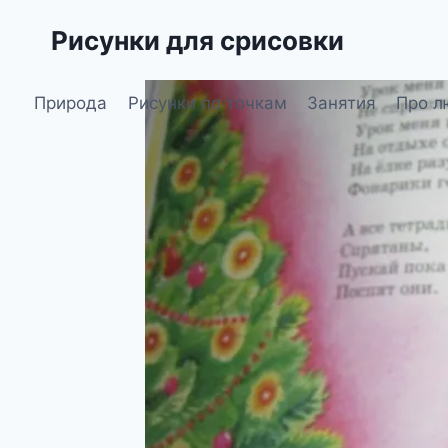
Перейти
Рисунки для срисовки
к
содержимому
Природа
Рисунки по точкам
Занятия
Про л