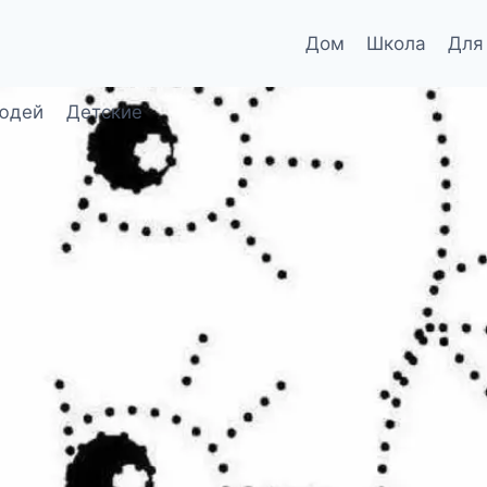
Дом
Школа
Для
юдей
Детские