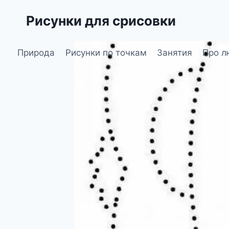
Перейти
Рисунки для срисовки
к
содержимому
Природа
Рисунки по точкам
Занятия
Про л