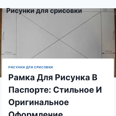
Перейти
Рисунки для срисовки
к
содержимому
РИСУНКИ ДЛЯ СРИСОВКИ
Рамка Для Рисунка В
Паспорте: Стильное И
Оригинальное
Оформление