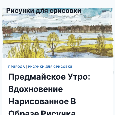
Перейти
Рисунки для срисовки
к
содержимому
ПРИРОДА
|
РИСУНКИ ДЛЯ СРИСОВКИ
Предмайское Утро:
Вдохновение
Нарисованное В
Образе Рисунка