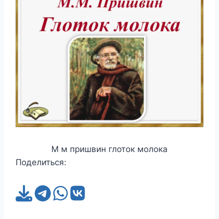
М м пришвин глоток молока
Поделиться: