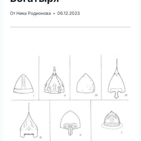
От
Ника Родионова
06.12.2023