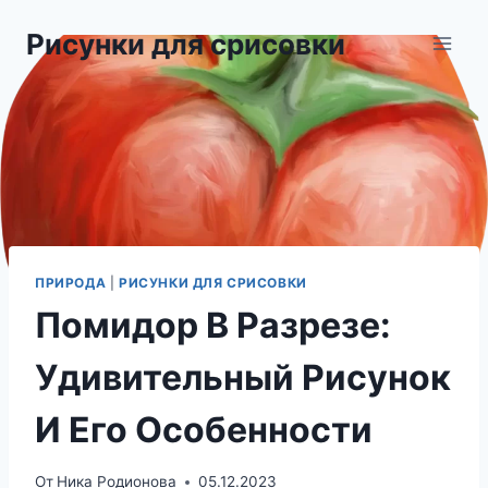
Перейти
Рисунки для срисовки
к
содержимому
ПРИРОДА
|
РИСУНКИ ДЛЯ СРИСОВКИ
Помидор В Разрезе:
Удивительный Рисунок
И Его Особенности
От
Ника Родионова
05.12.2023