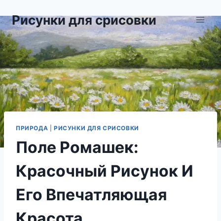
Перейти
Рисунки для срисовки
к
содержимому
ПРИРОДА
|
РИСУНКИ ДЛЯ СРИСОВКИ
Поле Ромашек:
Красочный Рисунок И
Его Впечатляющая
Красота