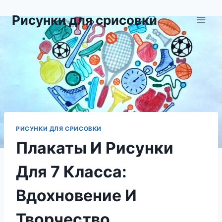
Перейти
Рисунки для срисовки
к
содержимому
РИСУНКИ ДЛЯ СРИСОВКИ
Плакаты И Рисунки
Для 7 Класса:
Вдохновение И
Творчество