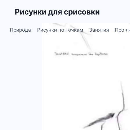
Перейти
Рисунки для срисовки
к
содержимому
Природа
Рисунки по точкам
Занятия
Про л