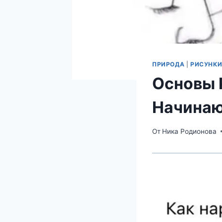
ПРИРОДА
|
РИСУНКИ
Основы 
Начина
От
Ника Родионова