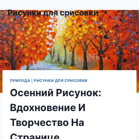
Перейти
Рисунки для срисовки
к
содержимому
ПРИРОДА
|
РИСУНКИ ДЛЯ СРИСОВКИ
Осенний Рисунок:
Вдохновение И
Творчество На
Странице