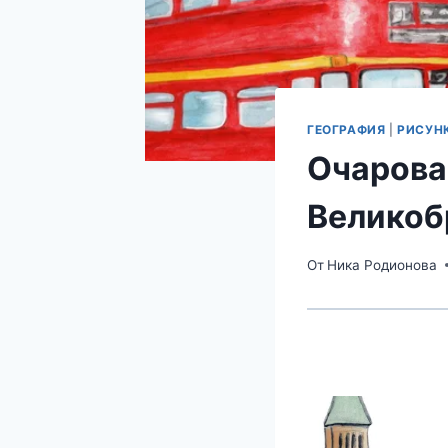
ГЕОГРАФИЯ
|
РИСУН
Очарова
Великоб
От
Ника Родионова