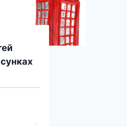
тей
исунках