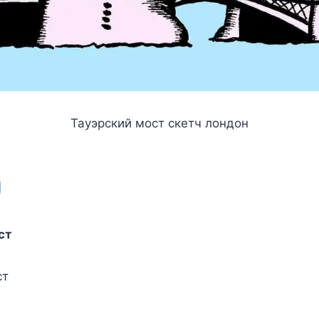
Тауэрский мост скетч лондон
ст
ст