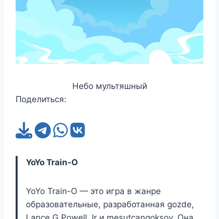
Небо мультяшный
Поделиться:
YoYo Train-O
YoYo Train-O — это игра в жанре
образовательные, разработанная gozde,
Lance G Powell Jr и mesutcangoksoy. Она