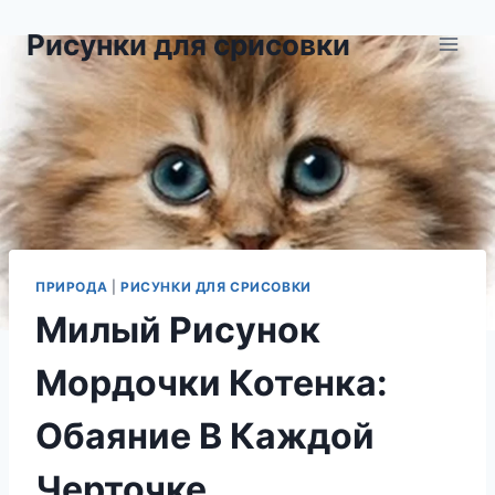
Перейти
Рисунки для срисовки
к
содержимому
ПРИРОДА
|
РИСУНКИ ДЛЯ СРИСОВКИ
Милый Рисунок
Мордочки Котенка:
Обаяние В Каждой
Черточке