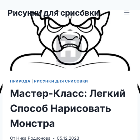
Перейти
Рисунки для срисовки
к
содержимому
ПРИРОДА
|
РИСУНКИ ДЛЯ СРИСОВКИ
Мастер-Класс: Легкий
Способ Нарисовать
Монстра
От
Ника Родионова
05.12.2023