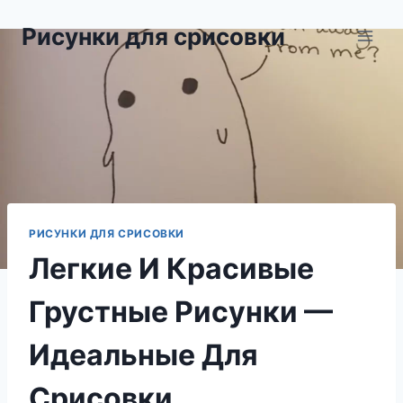
Перейти
Рисунки для срисовки
к
содержимому
РИСУНКИ ДЛЯ СРИСОВКИ
Легкие И Красивые
Грустные Рисунки —
Идеальные Для
Срисовки