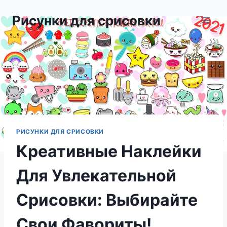
Перейти
Рисунки для срисовки
к
содержимому
РИСУНКИ ДЛЯ СРИСОВКИ
Креативные Наклейки
Для Увлекательной
Срисовки: Выбирайте
Свои Фавориты!