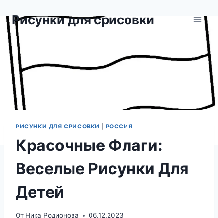
Перейти
Рисунки для срисовки
к
содержимому
РИСУНКИ ДЛЯ СРИСОВКИ
|
РОССИЯ
Красочные Флаги:
Веселые Рисунки Для
Детей
От
Ника Родионова
06.12.2023