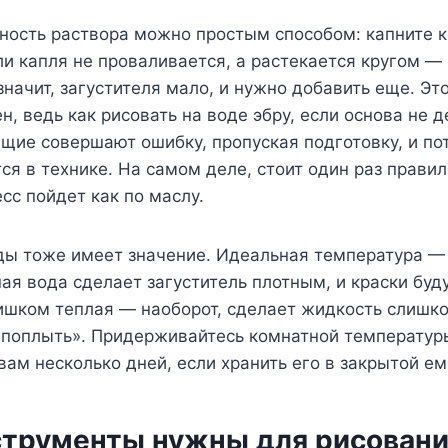
ность раствора можно простым способом: капните к
ли капля не проваливается, а растекается кругом — 
значит, загустителя мало, и нужно добавить еще. Это
н, ведь как рисовать на воде эбру, если основа не 
щие совершают ошибку, пропуская подготовку, и по
я в технике. На самом деле, стоит один раз правил
есс пойдет как по маслу.
ды тоже имеет значение. Идеальная температура — 
я вода сделает загуститель плотным, и краски буд
ишком теплая — наоборот, сделает жидкость слишк
«поплыть». Придерживайтесь комнатной температуры
вам несколько дней, если хранить его в закрытой ем
струменты нужны для рисовани