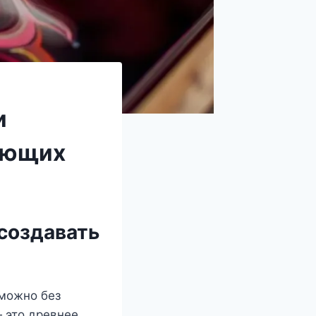
и
ающих
 создавать
 можно без
— это древнее