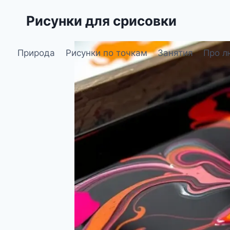
Перейти
Рисунки для срисовки
к
содержимому
Природа
Рисунки по точкам
Занятия
Про л