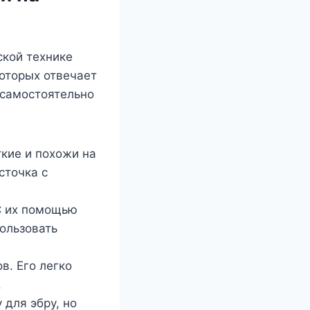
ской технике
которых отвечает
ь самостоятельно
кие и похожи на
сточка с
С их помощью
ользовать
в. Его легко
.
для эбру, но