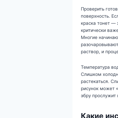
Проверить готов
поверхность. Ес
краска тонет — 
критически важе
Многие начинаю
разочаровываютс
раствор, и проц
Температура во
Слишком холодна
растекаться. Сл
рисунок может 
эбру прослужит 
Какие ин