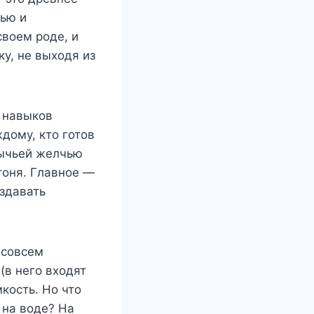
тью и
воем роде, и
ку, не выходя из
х навыков
дому, кто готов
бычьей желчью
тоня. Главное —
здавать
 совсем
(в него входят
кость. Но что
 на воде? На