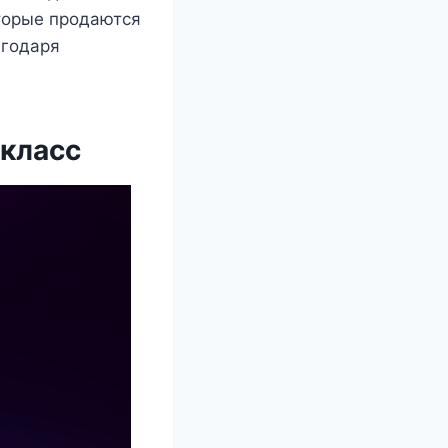
оторые продаются
агодаря
-класс