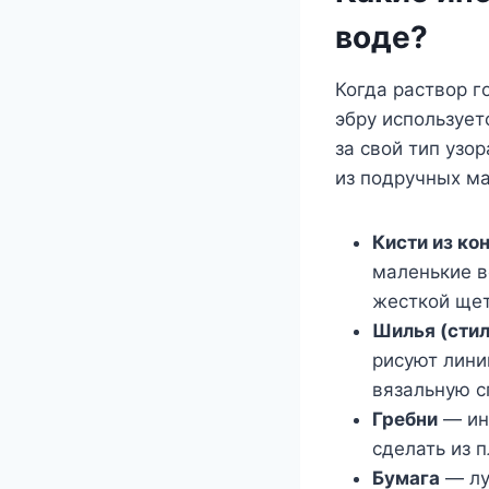
воде?
Когда раствор г
эбру использует
за свой тип узо
из подручных ма
Кисти из ко
маленькие в
жесткой щет
Шилья (сти
рисуют лини
вязальную с
Гребни
— инс
сделать из 
Бумага
— лу