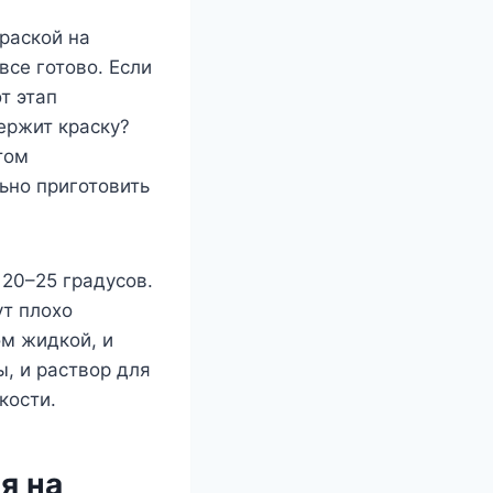
раской на
все готово. Если
т этап
держит краску?
том
ьно приготовить
20–25 градусов.
ут плохо
ом жидкой, и
, и раствор для
кости.
я на