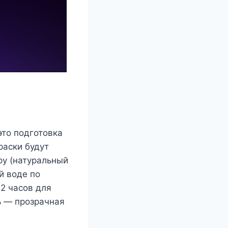
это подготовка
раски будут
ру (натуральный
й воде по
12 часов для
ь — прозрачная