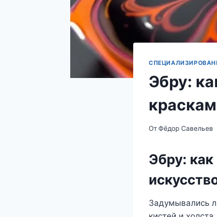
СПЕЦИАЛИЗИРОВАН
Эбру: ка
краскам
От
Фёдор Савельев
Эбру: как
искусство
Задумывались ли
кистей и холста