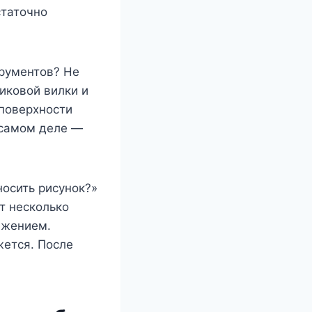
статочно
трументов? Не
иковой вилки и
 поверхности
а самом деле —
носить рисунок?»
т несколько
ижением.
жется. После