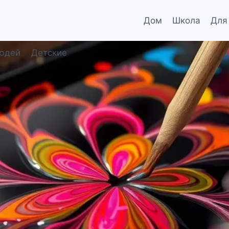
Дом
Школа
Для
юдей
Детские