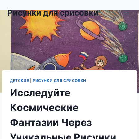
Перейти
Рисунки для срисовки
к
содержимому
ДЕТСКИЕ
|
РИСУНКИ ДЛЯ СРИСОВКИ
Исследуйте
Космические
Фантазии Через
Уникальные Рисунки