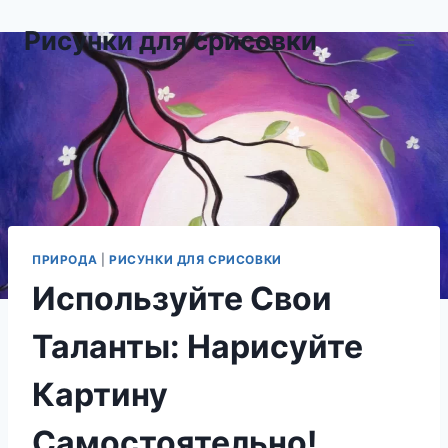
Перейти
Рисунки для срисовки
к
содержимому
ПРИРОДА
|
РИСУНКИ ДЛЯ СРИСОВКИ
Используйте Свои
Таланты: Нарисуйте
Картину
Самостоятельно!