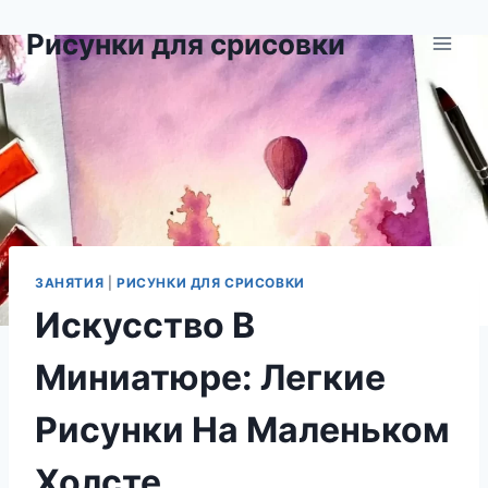
Перейти
Рисунки для срисовки
к
содержимому
ЗАНЯТИЯ
|
РИСУНКИ ДЛЯ СРИСОВКИ
Искусство В
Миниатюре: Легкие
Рисунки На Маленьком
Холсте