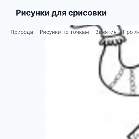
Перейти
Рисунки для срисовки
к
содержимому
Природа
Рисунки по точкам
Занятия
Про л