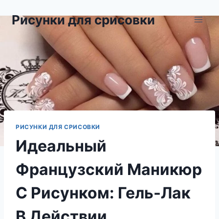
Перейти
Рисунки для срисовки
к
содержимому
РИСУНКИ ДЛЯ СРИСОВКИ
Идеальный
Французский Маникюр
С Рисунком: Гель-Лак
В Действии