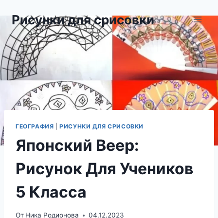
Перейти
Рисунки для срисовки
к
содержимому
ГЕОГРАФИЯ
|
РИСУНКИ ДЛЯ СРИСОВКИ
Японский Веер:
Рисунок Для Учеников
5 Класса
От
Ника Родионова
04.12.2023