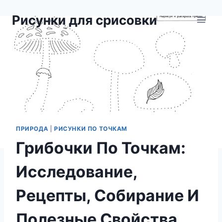
Перейти
Рисунки для срисовки
к
содержимому
ПРИРОДА
|
РИСУНКИ ПО ТОЧКАМ
Грибочки По Точкам:
Исследование,
Рецепты, Собирание И
Полезные Свойства