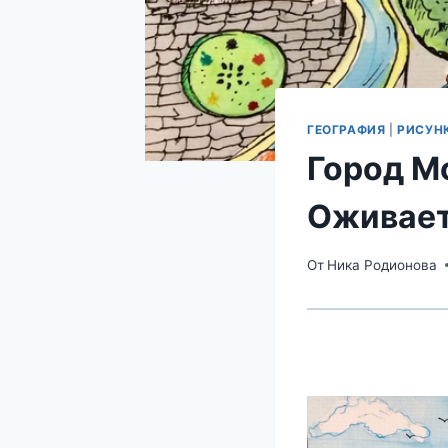
ГЕОГРАФИЯ
|
РИСУН
Город М
Оживает
От
Ника Родионова