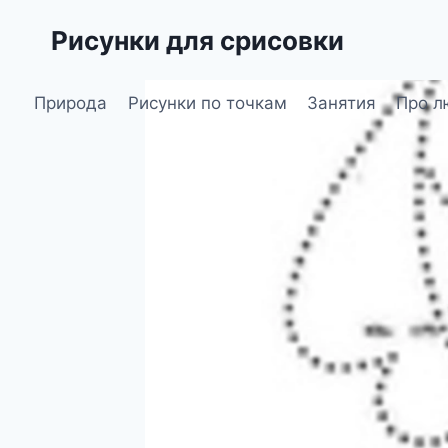
Перейти
Рисунки для срисовки
к
содержимому
Природа
Рисунки по точкам
Занятия
Про л