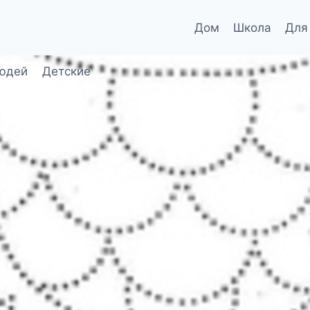
Дом
Школа
Для
юдей
Детские